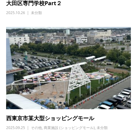
大田区専門学校Part２
2025.10.26
未分類
西東京市某大型ショッピングモール
2025.09.25
その他
,
商業施設 (ショッピングモール)
,
未分類