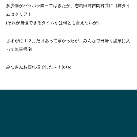
多少雨がパラパラ降ってはきたが、志馬田君吉岡君共に目標タイ
ムはクリア！
(それが自慢できるタイムかは何とも言えないが)
さすがに１２月だけあって寒かったが、みんなで日帰り温泉に入
って無事帰宅！
みなさんお疲れ様でした～！(o>ω