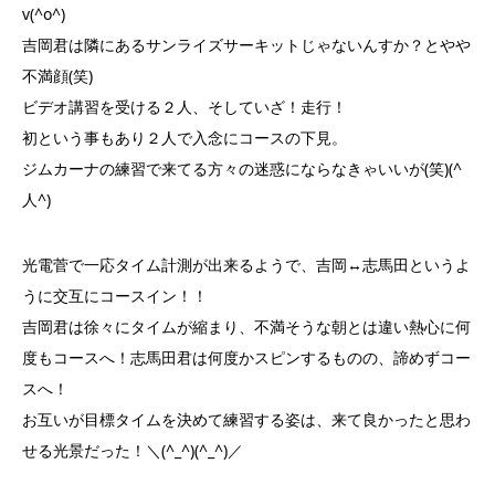
v(^o^)
吉岡君は隣にあるサンライズサーキットじゃないんすか？とやや
不満顔(笑)
ビデオ講習を受ける２人、そしていざ！走行！
初という事もあり２人で入念にコースの下見。
ジムカーナの練習で来てる方々の迷惑にならなきゃいいが(笑)(^
人^)
光電菅で一応タイム計測が出来るようで、吉岡↔志馬田というよ
うに交互にコースイン！！
吉岡君は徐々にタイムが縮まり、不満そうな朝とは違い熱心に何
度もコースへ！志馬田君は何度かスピンするものの、諦めずコー
スへ！
お互いが目標タイムを決めて練習する姿は、来て良かったと思わ
せる光景だった！＼(^_^)(^_^)／