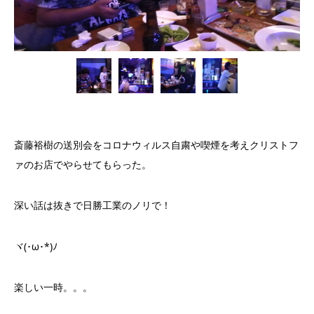
斎藤裕樹の送別会をコロナウィルス自粛や喫煙を考えクリストフ
ァのお店でやらせてもらった。
深い話は抜きで日勝工業のノリで！
ヾ(･ω･*)ﾉ
楽しい一時。。。