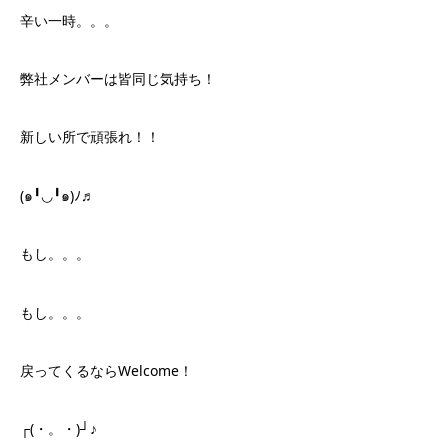
辛い一時。。。
弊社メンバーは皆同じ気持ち！
新しい所で頑張れ！！
(๑╹◡╹๑)ﾉ♬
もし。。。
もし。。。
戻ってくるならWelcome！
┌(・。・)┘♪