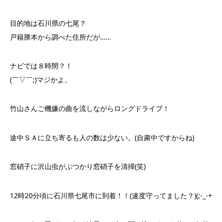
目的地は石川県の七尾？
戸籍謄本から調べた住所だが……
ナビでは８時間？！
(￣▽￣;)マジかよ。
竹山さんご機嫌の曲を流しながらロングドライブ！
途中ＳＡに立ち寄るも人の数は少ない。(自粛中ですからね)
窓硝子に沢山虫がぶつかり窓硝子を清掃(笑)
12時20分頃に石川県七尾市に到着！！(速度守ってました？)(;-_-+