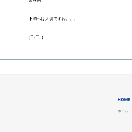
下調べは大切ですね。。。
(⌒-⌒; )
HOME
ホーム