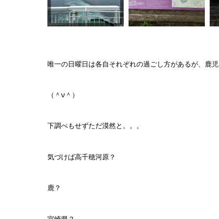
唯一の日曜日は各自それぞれの過ごし方があるが、鹿児
（＾ν＾）
下調べもせずただ漠然と。。。
気づけば高千穂河原？
鹿？
宮崎県？