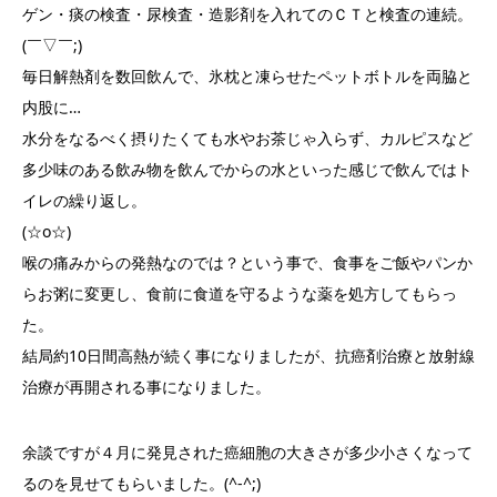
ゲン・痰の検査・尿検査・造影剤を入れてのＣＴと検査の連続。
(￣▽￣;)
毎日解熱剤を数回飲んで、氷枕と凍らせたペットボトルを両脇と
内股に…
水分をなるべく摂りたくても水やお茶じゃ入らず、カルピスなど
多少味のある飲み物を飲んでからの水といった感じで飲んではト
イレの繰り返し。
(☆o☆)
喉の痛みからの発熱なのでは？という事で、食事をご飯やパンか
らお粥に変更し、食前に食道を守るような薬を処方してもらっ
た。
結局約10日間高熱が続く事になりましたが、抗癌剤治療と放射線
治療が再開される事になりました。
余談ですが４月に発見された癌細胞の大きさが多少小さくなって
るのを見せてもらいました。(^-^;)