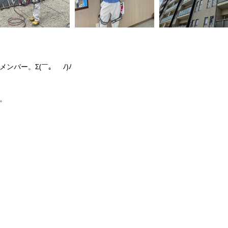
バー。Σ(￣。￣ﾉ)ﾉ
。