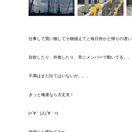
仕事して買い物して小物揃えてと毎日何かと帰りの遅いメン
自炊したり、外食したり、常にメンバーで動いてる。。
不満はまだ出てはいないが。。。
きっと俺達なら大丈夫！
(=´∀｀)人(´∀｀=)
現場にも慣れてきた。