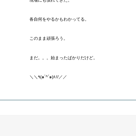
各自何をやるかもわかってる。
このまま頑張ろう。
まだ。。。始まったばかりだけど。
＼＼٩(๑`^´๑)۶//／／