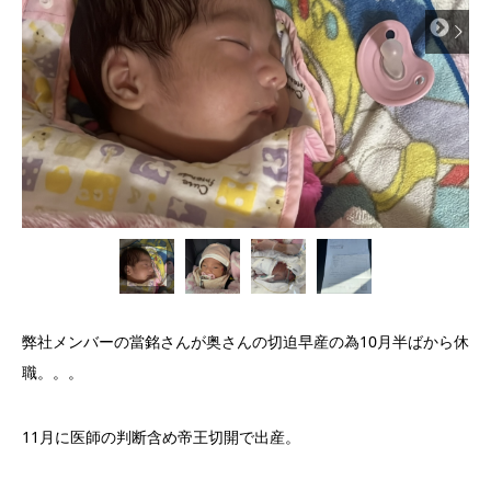


弊社メンバーの當銘さんが奥さんの切迫早産の為10月半ばから休
職。。。
11月に医師の判断含め帝王切開で出産。