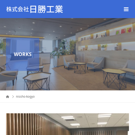
WORKS
nissho-kogyo