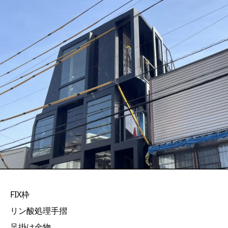
FIX枠
リン酸処理手摺
足掛け金物