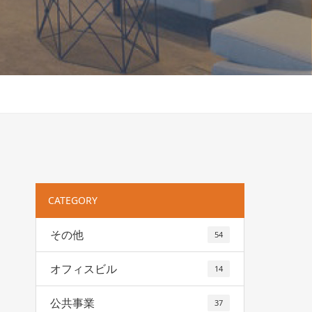
CATEGORY
その他
54
オフィスビル
14
公共事業
37