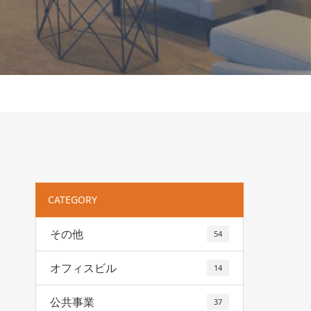
CATEGORY
その他
54
オフィスビル
14
公共事業
37