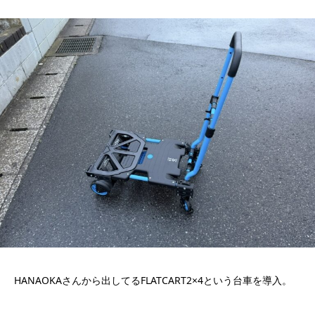
HANAOKAさんから出してるFLATCART2×4という台車を導入。