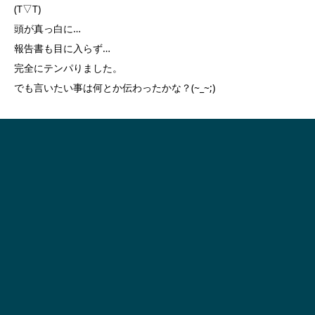
(T▽T)
頭が真っ白に…
報告書も目に入らず…
完全にテンパりました。
でも言いたい事は何とか伝わったかな？(~_~;)